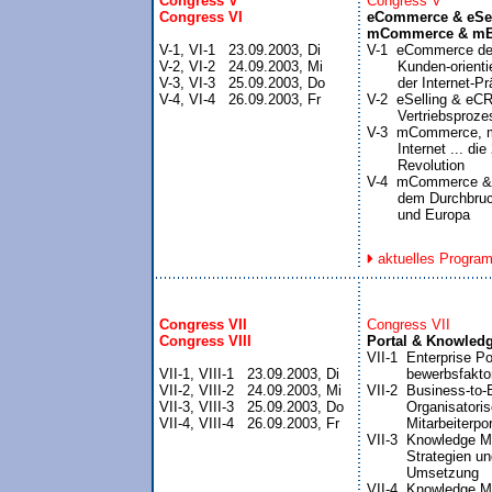
Congress V

Congress VI
eCommerce & eSell
mCommerce & mB
V-1, VI-1   23.09.2003, Di


V-1  eCommerce de
V-2, VI-2   24.09.2003, Mi

       Kunden-orienti
V-3, VI-3   25.09.2003, Do

       der Internet-P
V-4, VI-4   26.09.2003, Fr
V-2  eSelling & eCR
       Vertriebsproz
V-3  mCommerce, m
       Internet ... die
       Revolution

V-4  mCommerce & 
       dem Durchbru
       und Europa
aktuelles Progra
Congress VII

Congress VIII
Portal & Knowled

VII-1  Enterprise Po
VII-1, VIII-1   23.09.2003, Di

         bewerbsfakt
VII-2, VIII-2   24.09.2003, Mi

VII-2  Business-to-
VII-3, VIII-3   25.09.2003, Do

         Organisatori
VII-4, VIII-4   26.09.2003, Fr
         Mitarbeiterpor
VII-3  Knowledge M
         Strategien u
         Umsetzung

VII-4  Knowledge M