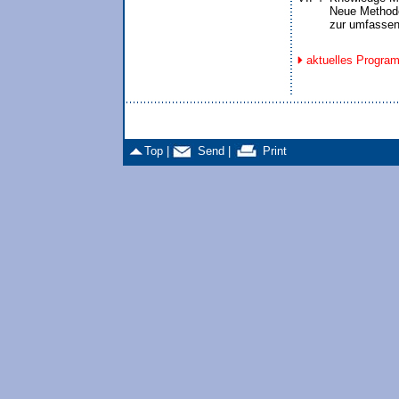
         Neue Metho
         zur umfas
aktuelles Progra
Top |
Send |
Print