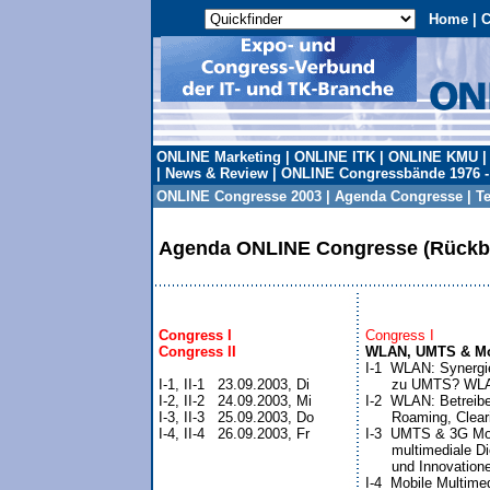
Home
|
C
ONLINE Marketing
|
ONLINE ITK
|
ONLINE KMU
|
News & Review
|
ONLINE Congressbände 1976 -
ONLINE Congresse 2003
|
Agenda Congresse
|
T
Agenda ONLINE Congresse (Rückbl
Congress I

Congress I
Congress II
WLAN, UMTS & Mo

I-1  WLAN: Synergi
I-1, II-1   23.09.2003, Di

      zu UMTS? WLA
I-2, II-2   24.09.2003, Mi

I-2  WLAN: Betreibe
I-3, II-3   25.09.2003, Do

      Roaming, Clear
I-4, II-4   26.09.2003, Fr
I-3  UMTS & 3G Mob
      multimediale 
      und Innovatione
I-4  Mobile Multimed