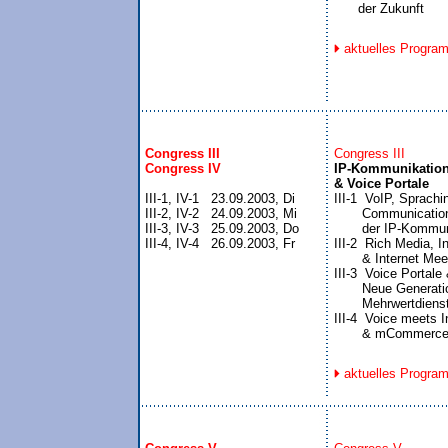
      der Zukunft
aktuelles Progra
Congress III

Congress III
Congress IV
IP-Kommunikation,
& Voice Portale
III-1, IV-1   23.09.2003, Di


III-1  VoIP, Sprachi
III-2, IV-2   24.09.2003, Mi

       Communications
III-3, IV-3   25.09.2003, Do

       der IP-Kommun
III-4, IV-4   26.09.2003, Fr
III-2  Rich Media, I
       & Internet Me
III-3  Voice Portal
       Neue Generati
       Mehrwertdienst
III-4  Voice meets I
       & mCommerc
aktuelles Progra