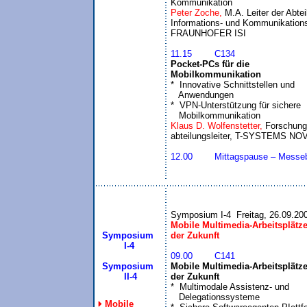
Kommunikation
Peter Zoche, 
M.A. Leiter der Abtei
Informations- und Kommunikation
11.15	C134
Pocket-PCs für die 

Mobilkommunikation

*  Innovative Schnittstellen und 

   Anwendungen

*  VPN-Unterstützung für sichere 

   Mobilkommunikation
Klaus D. Wolfenstetter, 
Forschungs
12.00	Mittagspause – Mes
Symposium I-4  Freitag, 26.09.20
Mobile Multimedia-Arbeitsplätze 
Symposium
der Zukunft
 I-4
09.00	C141
Symposium
Mobile Multimedia-Arbeitsplätze 
  II-4
der Zukunft

*  Multimodale Assistenz- und 

   Delegationssysteme

Mobile