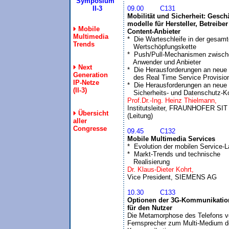
Symposium
  II-3
09.00	C131
Mobilität und Sicherheit: Geschäf
modelle für Hersteller, Betreiber
Mobile
Content-Anbieter
Multimedia

*  Die Warteschleife in der gesamt
Trends
   Wertschöpfungskette

*  Push/Pull-Mechanismen zwisch
   Anwender und Anbieter

Next
*  Die Herausforderungen an neue
Generation
   des Real Time Service Provision
IP-Netze
*  Die Herausforderungen an neue 

(II-3)
   Sicherheits- und Datenschutz-
Prof.Dr.-Ing. Heinz Thielmann,
Institutsleiter, FRAUNHOFER SIT

Übersicht
aller
Congresse
09.45	C132
Mobile Multimedia Services

*  Evolution der mobilen Service-L
*  Markt-Trends und technische 

   Realisierung
Dr. Klaus-Dieter Kohrt,
10.30	C133
Optionen der 3G-Kommunikation
für den Nutzer

Die Metamorphose des Telefons v
Fernsprecher zum Multi-Medium de