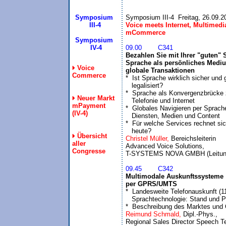
Symposium
 III-4
Voice meets Internet, Multimedia
mCommerce
Symposium
  IV-4
09.00	C341
Bezahlen Sie mit Ihrer "guten" 
Sprache als persönliches Medium
Voice
globale Transaktionen
Commerce

*  Ist Sprache wirklich sicher und 
   legalisiert?

*  Sprache als Konvergenzbrücke 
Neuer Markt
   Telefonie und Internet

mPayment
*  Globales Navigieren per Sprache
(IV-4)
   Diensten, Medien und Content

*  Für welche Services rechnet si
   heute?
Übersicht
Christel Müller, 
Bereichsleiterin 

aller
Advanced Voice Solutions,

Congresse
09.45	C342
Multimodale Auskunftssysteme 

per GPRS/UMTS

*  Landesweite Telefonauskunft (11
   Sprachtechnologie: Stand und P
*  Beschreibung des Marktes und
Reimund Schmald, 
Dipl.-Phys., 

Regional Sales Director Speech Te