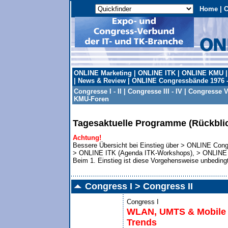
Home
|
C
ONLINE Marketing
|
ONLINE ITK
|
ONLINE KMU
|
News & Review
|
ONLINE Congressbände 1976 -
Congresse I - II
|
Congresse III - IV
|
Congresse V 
KMU-Foren
Tagesaktuelle Programme (Rückbli
Achtung!
Bessere Übersicht bei Einstieg über > ONLINE Con
> ONLINE ITK (Agenda ITK-Workshops), > ONLINE
Beim 1. Einstieg ist diese Vorgehensweise unbeding
Congress I > Congress II
Congress I
WLAN, UMTS & Mobile 
Trends