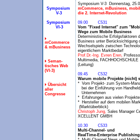
Symposium
mCommerce, mBusiness, mobile I
 V-3
die 2. Internet-Revolution
Symposium
09.00	C531
  VI-3
Vom "Fixed Internet" zum "Mobile
Wege zum Mobile Business

Deterministische Erfolgsfaktoren 
Business unter Berücksichtigung d
mCommerce
Wechselspiels zwischen Technolog
& mBusiness
eigentlichem Marktbedarf
Prof.Dr.-Ing. Evren Eren, 
Professor
Multimedia, FACHHOCHSCHULE
Seman-
tisches Web
(VI-3)
09.45	C532
Warum mobile Projekte (nicht) s

*  Vom Projekt- zum System-Man
Übersicht
   bei der Einführung von Handhelds
aller
   Unternehmen

Congresse
*  Erfahrungen aus vielen Projekte
*  Hersteller auf dem mobilen Mark
 (Marktüberblick)
Christoph Jung, 
Sales Manager Cen
10.30	C533
Multi-Channel- und 

RealTime-Enterprise Publishing
*  Multi Channel News und Mobile 
