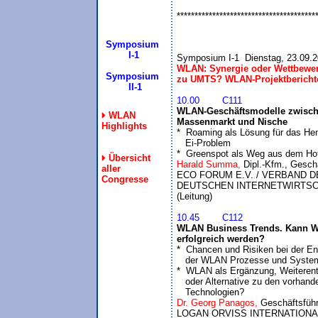
***************************************
Symposium
 I-1
Symposium I-1  Dienstag, 23.09.
WLAN: Synergie oder Wettbewer
Symposium
zu UMTS? WLAN-Projektbericht
  II-1
10.00	C111
WLAN-Geschäftsmodelle zwische
WLAN
Massenmarkt und Nische
Highlights
*  Roaming als Lösung für das Hen
   Ei-Problem

*  Greenspot als Weg aus dem Ho
Übersicht
Harald Summa, 
Dipl.-Kfm., Geschä
aller
ECO FORUM E.V. / VERBAND D
Congresse
DEUTSCHEN INTERNETWIRTSC
10.45	C112
WLAN Business Trends. Kann W
erfolgreich werden?
*  Chancen und Risiken bei der En
   der WLAN Prozesse und System
*  WLAN als Ergänzung, Weiterent
   oder Alternative zu den vorhand
   Technologien?
Dr. Georg Panagos, 
Geschäftsführe
LOGAN ORVISS INTERNATIONAL