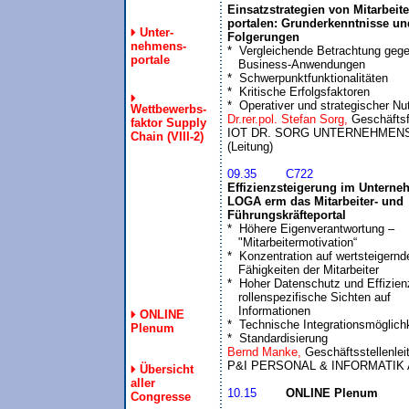
Einsatzstrategien von Mitarbeiter
portalen: Grunderkenntnisse und
Unter-
Folgerungen
nehmens-

*  Vergleichende Betrachtung gege
portale
   Business-Anwendungen

*  Schwerpunktfunktionalitäten

*  Kritische Erfolgsfaktoren

*  Operativer und strategischer Nu
Wettbewerbs-
Dr.rer.pol. Stefan Sorg, 
Geschäftsfü
faktor Supply
IOT DR. SORG UNTERNEHMEN
Chain (VIII-2)
09.35	C722
Effizienzsteigerung im Unterneh
LOGA erm das Mitarbeiter- und 

Führungskräfteportal

*  Höhere Eigenverantwortung – 

   "Mitarbeitermotivation“

*  Konzentration auf wertsteigernde
   Fähigkeiten der Mitarbeiter

*  Hoher Datenschutz und Effizien
   rollenspezifische Sichten auf 

   Informationen

ONLINE
*  Technische Integrationsmöglichk
Plenum
*  Standardisierung
Bernd Manke, 
Geschäftsstellenlei
Übersicht
aller
10.15	
ONLINE Plenum
Congresse