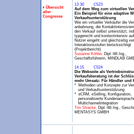
13.30	C523
Übersicht
Auf dem Weg zum virtuellen Ver
aller
Ein Beispiel für eine adaptive We
Congresse
Verkaufsunterstützung

Wie ein virtueller Verkäufer die Ver
anbahnung, die Kontaktintensivier
den Verkauf selbst unterstützt, ind
typgerecht und kontextintensiv auf
Nutzer eingeht und gleichzeitig ve
Interaktionsstufen berücksichtigt 

(Projektbericht)
Susanne Köhler, 
Dipl.-Wi.Ing., 

14.15	C524
Die Webseite als Vertriebsinstru
Verkaufsberatung ist der Schlüss
mehr Umsatz: Für Händler und H

*  Methoden und Konzepte zur Vert
   und Verkaufsunterstützung

*  eCRM, eSelling, Konfiguration, 

   personalisierte Kundenansprache
   Multichannelintegration
Tim Stracke, 
Dipl.-Wi.Ing., Geschä
MENTASYS GMBH