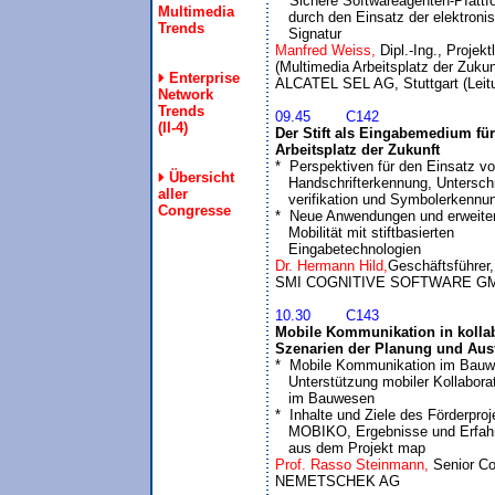
*  Sichere Softwareagenten-PIattfo
Multimedia
   durch den Einsatz der elektronis
Trends
   Signatur
Manfred Weiss, 
Dipl.-Ing., Projekt
(Multimedia Arbeitsplatz der Zukunf
Enterprise
Network
Trends
09.45	C142
(II-4)
Der Stift als Eingabemedium für 
Arbeitsplatz der Zukunft

*  Perspektiven für den Einsatz vo
Übersicht
   Handschrifterkennung, Unterschri
aller
   verifikation und Symbolerkennun
Congresse
*  Neue Anwendungen und erweitert
   Mobilität mit stiftbasierten

   Eingabetechnologien
Dr. Hermann Hild,
Geschäftsführer,

10.30	C143
Mobile Kommunikation in kollab
Szenarien der Planung und Aus

*  Mobile Kommunikation im Bauw
   Unterstützung mobiler Kollaborat
   im Bauwesen

*  Inhalte und Ziele des Förderproj
   MOBIKO, Ergebnisse und Erfahr
   aus dem Projekt map
Prof. Rasso Steinmann, 
Senior Co