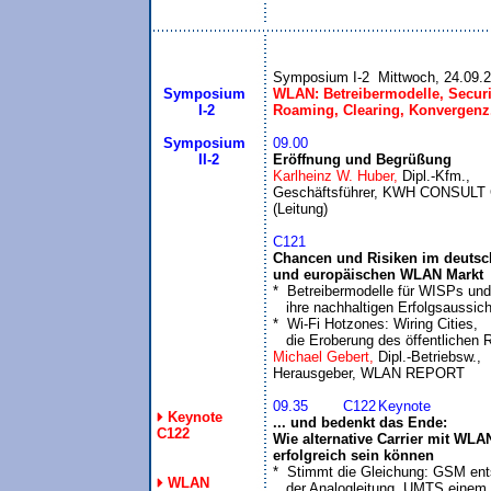
Symposium I-2  Mittwoch, 24.09.
Symposium
WLAN: Betreibermodelle, Securit
 I-2
Symposium
09.00
  II-2

Eröffnung und Begrüßung
Karlheinz W. Huber, 
Dipl.-Kfm., 

Geschäftsführer, KWH CONSULT
C121
Chancen und Risiken im deutsc
und europäischen WLAN Markt
*  Betreibermodelle für WISPs und

   ihre nachhaltigen Erfolgsaussich
*  Wi-Fi Hotzones: Wiring Cities, 

   die Eroberung des öffentlichen
Michael Gebert, 
Dipl.-Betriebsw., 

09.35	C122	Keynote
Keynote
... und bedenkt das Ende: 

C122
Wie alternative Carrier mit WLAN
erfolgreich sein können
*  Stimmt die Gleichung: GSM ents
WLAN
   der Analogleitung, UMTS einem 