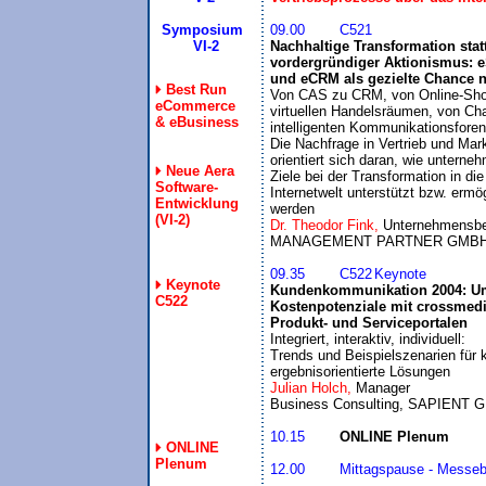
Symposium
09.00	C521
Nachhaltige Transformation statt
vordergründiger Aktionismus: eS
und eCRM als gezielte Chance 
Best Run

Von CAS zu CRM, von Online-Sho
eCommerce
virtuellen Handelsräumen, von Cha
& eBusiness
intelligenten Kommunikationsforen.
Die Nachfrage in Vertrieb und Mark
orientiert sich daran, wie unterneh
Neue Aera
Ziele bei der Transformation in die 
Software-
Internetwelt unterstützt bzw. ermög
Entwicklung
werden
(VI-2)
Dr. Theodor Fink, 
Unternehmensber
09.35	C522	Keynote
Keynote
Kundenkommunikation 2004: Ums
C522
Kostenpotenziale mit crossmedia
Produkt- und Serviceportalen

Integriert, interaktiv, individuell: 

Trends und Beispielszenarien für k
ergebnisorientierte Lösungen
Julian Holch, 
Manager 

10.15	
ONLINE Plenum
ONLINE
Plenum
12.00	Mittagspause - Messebesuch
