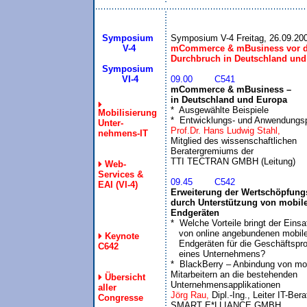
Symposium
 V-4
mCommerce & mBusiness vor d
Durchbruch in Deutschland und
Symposium
09.00	C541
mCommerce & mBusiness – 

in Deutschland und Europa

*  Ausgewählte Beispiele

Mobilisierung
*  Entwicklungs- und Anwendungs
Unter-
Prof.Dr. Hans Ludwig Stahl,
nehmens-IT
Mitglied des wissenschaftlichen 

Beratergremiums der

Web-
Services &
09.45	C542
EAI (VI-4)
Erweiterung der Wertschöpfungs
durch Unterstützung von mobile
Endgeräten

*  Welche Vorteile bringt der Einsat
   von online angebundenen mobile
Keynote
   Endgeräten für die Geschäftspr
C642
   eines Unternehmens?

*  BlackBerry – Anbindung von mob
Mitarbeitern an die bestehenden

Übersicht
Unternehmensapplikationen
aller
Jörg Rau, 
Dipl.-Ing., Leiter IT-Bera
Congresse