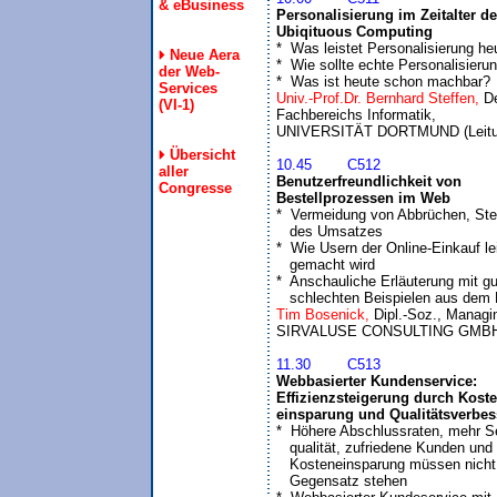
& eBusiness
Personalisierung im Zeitalter des
Ubiqituous Computing

*  Was leistet Personalisierung heu
Neue Aera
*  Wie sollte echte Personalisierun
der Web-
*  Was ist heute schon machbar?
Services
Univ.-Prof.Dr. Bernhard Steffen, 
De
(VI-1)
Fachbereichs Informatik, 

Übersicht
10.45	C512
aller
Benutzerfreundlichkeit von 

Congresse
Bestellprozessen im Web

*  Vermeidung von Abbrüchen, Ste
   des Umsatzes

*  Wie Usern der Online-Einkauf lei
   gemacht wird

*  Anschauliche Erläuterung mit gu
   schlechten Beispielen aus dem
Tim Bosenick, 
Dipl.-Soz., Managin
11.30	C513
Webbasierter Kundenservice: 

Effizienzsteigerung durch Kosten
einsparung und Qualitätsverbe

*  Höhere Abschlussraten, mehr Se
   qualität, zufriedene Kunden und 

   Kosteneinsparung müssen nicht 
   Gegensatz stehen 
