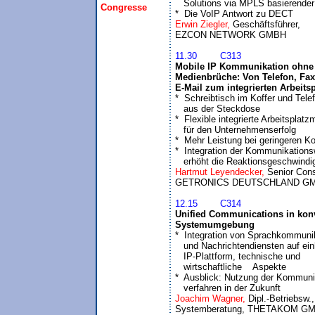
   Solutions via MPLS basierender
Congresse
*  Die VoIP Antwort zu DECT
Erwin Ziegler, 
Geschäftsführer,

11.30	C313
Mobile IP Kommunikation ohne 
Medienbrüche: Von Telefon, Fax
E-Mail zum integrierten Arbeitsp

*  Schreibtisch im Koffer und Telef
   aus der Steckdose

*  Flexible integrierte Arbeitsplatzm
   für den Unternehmenserfolg

*  Mehr Leistung bei geringeren Ko
*  Integration der Kommunikations
   erhöht die Reaktionsgeschwindi
Hartmut Leyendecker, 
Senior Consu
12.15	C314
Unified Communications in konv
Systemumgebung

*  Integration von Sprachkommunik
   und Nachrichtendiensten auf einh
   IP-Plattform, technische und 

   wirtschaftliche    Aspekte 

*  Ausblick: Nutzung der Kommunik
   verfahren in der Zukunft
Joachim Wagner, 
Dipl.-Betriebsw., 