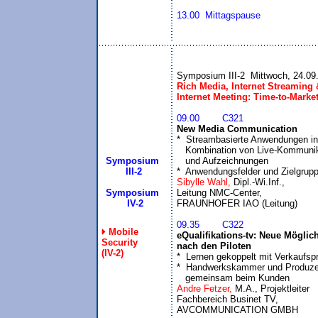
13.00  Mittagspause
Rich Media, Internet Streaming &
Internet Meeting: Time-to-Marke
09.00	C321
New Media Communication

*  Streambasierte Anwendungen in 
   Kombination von Live-Kommunik
Symposium
   und Aufzeichnungen

 III-2
*  Anwendungsfelder und Zielgrup
Sibylle Wahl, 
Dipl.-Wi.Inf., 

Symposium
Leitung NMC-Center, 

  IV-2
09.35	C322
Mobile
eQualifikations-tv: Neue Möglich
Security
nach den Piloten
(IV-2)

*  Lernen gekoppelt mit Verkaufsp
*  Handwerkskammer und Produzen
   gemeinsam beim Kunden
Andre Fetzer, 
M.A., Projektleiter 

Fachbereich Businet TV,
