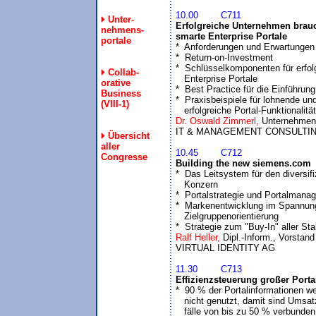
10.00	C711
Unter-
Erfolgreiche Unternehmen brauc
nehmens-
smarte Enterprise Portale
portale

*  Anforderungen und Erwartungen

*  Return-on-Investment

*  Schlüsselkomponenten für erfolg
Collab-
   Enterprise Portale

orative
*  Best Practice für die Einführung

Business
*  Praxisbeispiele für lohnende und
(VIII-1)
   erfolgreiche Portal-Funktionalitä
Dr. Oswald Zimmerl, 
Unternehmens
Übersicht
aller
10.45	C712
Congresse
Building the new siemens.com

*  Das Leitsystem für den diversifiz
   Konzern

*  Portalstrategie und Portalmana
*  Markenentwicklung im Spannung
   Zielgruppenorientierung

*  Strategie zum "Buy-In" aller St
Ralf Heller, 
Dipl.-Inform., Vorstand 
11.30	C713
Effizienzsteuerung großer Porta

*  90 % der Portalinformationen we
   nicht genutzt, damit sind Umsat
   fälle von bis zu 50 % verbunden
