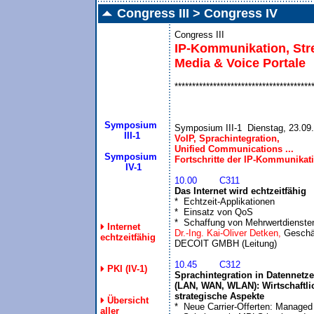
Congress III > Congress IV
Congress III
IP-Kommunikation, Str
Media & Voice Portale
***************************************
Symposium
Symposium III-1  Dienstag, 23.09
 III-1
VoIP, Sprachintegration, 

Unified Communications ...

Symposium
Fortschritte der IP-Kommunikat
  IV-1

10.00	C311
Das Internet wird echtzeitfähig

*  Echtzeit-Applikationen

*  Einsatz von QoS

*  Schaffung von Mehrwertdienste
Internet
Dr.-Ing. Kai-Oliver Detken, 
Geschäf
echtzeitfähig
10.45	C312
PKI (IV-1)
Sprachintegration in Datennetze

(LAN, WAN, WLAN): Wirtschaftlic
strategische Aspekte
Übersicht

*  Neue Carrier-Offerten: Managed 
aller