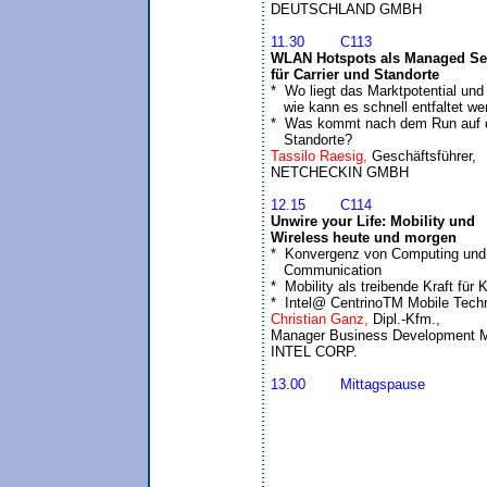
11.30	C113
WLAN Hotspots als Managed Ser
für Carrier und Standorte
*  Wo liegt das Marktpotential und

   wie kann es schnell entfaltet we
*  Was kommt nach dem Run auf d
   Standorte? 
Tassilo Raesig, 
Geschäftsführer,

12.15	C114
Unwire your Life: Mobility und

Wireless heute und morgen
*  Konvergenz von Computing und 
   Communication

*  Mobility als treibende Kraft für
*  Intel@ CentrinoTM Mobile Tech
Christian Ganz, 
Dipl.-Kfm.,

Manager Business Development Mob
13.00	Mittagspause