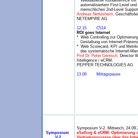
*  Webbasierter Kundeservice mit 

   automatisiertem First-Level und 

   menschlichen 2nd-Level Suppor
Andreas Nettesheim, 
Geschäftslei
12.15	C514
ROI goes Internet

*  Web Controlling zur Optimierung
   Gestaltung von Internet-Präsenz
*  Web Scorecard, KPI und Metriken
   das systematische Internet-M
Prof.Dr. Peter Gentsch, 
Director W
Intelligence / eCRM,

13.00	Mittagspause
Symposium
eSelling & eCRM: Optimierung de
 V-2
Vertriebsprozesse über das Inte