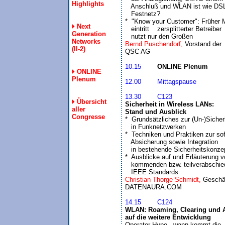
Highlights
   Anschluß und WLAN ist wie DSL
   Festnetz?

*  "Know your Customer": Früher M
Next
   eintritt    zersplitterter Betreiber 

Generation
   nutzt nur den Großen
Networks
Bernd Puschendorf, 
Vorstand der

(II-2)
10.15	
ONLINE
Plenum
12.00	Mittagspause

13.30	C123
Übersicht
Sicherheit in Wireless LANs:

aller
Stand und Ausblick
Congresse

*  Grundsätzliches zur (Un-)Sicherh
   in Funknetzwerken

*  Techniken und Praktiken zur sof
   Absicherung sowie Integration

   in bestehende Sicherheitskonzep
*  Ausblicke auf und Erläuterung v
   kommenden bzw. teilverabschied
   IEEE Standards
Christian Thorge Schmidt, 
Geschäf
14.15	C124
WLAN: Roaming, Clearing und A
auf die weitere Entwicklung
Operator-Hype - wann kommt die 
