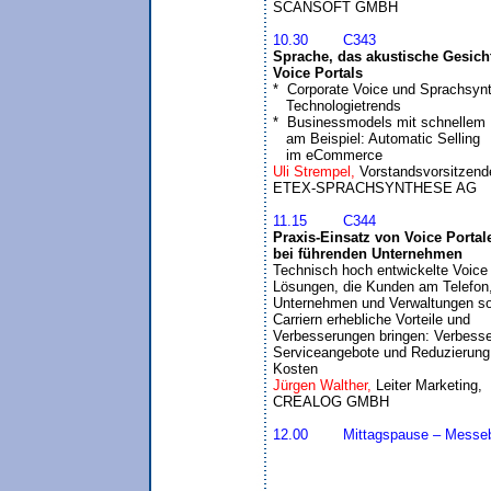
10.30	C343
Sprache, das akustische Gesicht 
Voice Portals

*  Corporate Voice und Sprachsynt
   Technologietrends

*  Businessmodels mit schnellem 
   am Beispiel: Automatic Selling 

   im eCommerce
Uli Strempel, 
Vorstandsvorsitzende
11.15	C344
Praxis-Einsatz von Voice Portale
bei führenden Unternehmen

Technisch hoch entwickelte Voice P
Lösungen, die Kunden am Telefon, 
Unternehmen und Verwaltungen so
Carriern erhebliche Vorteile und 

Verbesserungen bringen: Verbesser
Serviceangebote und Reduzierung 
Kosten
Jürgen Walther, 
Leiter Marketing,

CREALOG GMBH
12.00	Mittagspause – Mes