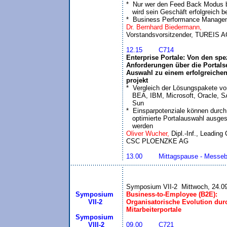
*  Nur wer den Feed Back Modus b
   wird sein Geschäft erfolgreich be
*  Business Performance Manage
Dr. Bernhard Biedermann,
12.15	C714
Enterprise Portale: Von den spez
Anforderungen über die Portalse
Auswahl zu einem erfolgreichen 
projekt

*  Vergleich der Lösungspakete vo
   BEA, IBM, Microsoft, Oracle, S
   Sun

*  Einsparpotenziale können durch 
   optimierte Portalauswahl ausges
   werden
Oliver Wucher, 
Dipl.-Inf., Leading 
13.00	Mittagspause - Mess
Symposium
Business-to-Employee (B2E):

 VII-2
Organisatorische Evolution durc
Mitarbeiterportale
Symposium
  VIII-2
09.00	C721