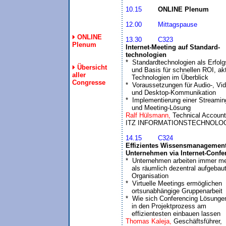
10.15
ONLINE Plenum
12.00	Mittagspause

ONLINE
13.30	C323
Plenum
Internet-Meeting auf Standard-

technologien

*  Standardtechnologien als Erfolgs
Übersicht
   und Basis für schnellen ROI, akt
aller
   Technologien im Überblick

Congresse
*  Voraussetzungen für Audio-, Vid
   und Desktop-Kommunikation 

*  Implementierung einer Streaming
   und Meeting-Lösung
Ralf Hülsmann, 
Technical Account
14.15	C324
Effizientes Wissensmanagement 
Unternehmen via Internet-Confe
*  Unternehmen arbeiten immer meh
   als räumlich dezentral aufgebaut
   Organisation

*  Virtuelle Meetings ermöglichen 

   ortsunabhängige Gruppenarbeit

*  Wie sich Conferencing Lösungen
   in den Projektprozess am 

   effizientesten einbauen lassen
Thomas Kaleja, 
Geschäftsführer,
