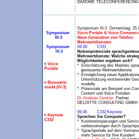
DAROME TELECONFERENCING
Symposium
Voice Portale & Voice Commerce
 III-3
Neue Generation von Telefon-

Mehrwertdiensten
Symposium
  IV-3
Nutzenpotenziale sprachgesteuer
Mehrwertdienste: Welche strateg
Möglichkeiten ergeben sich?
Voice
*  Einschätzung des Marktes sprac
Portale
   gesteuerter Mehrwertdienste

*  Ermöglichung neuer Applikatione
   Unterstützung existierender Ges
Biometrie-
   modelle

markt (IV-3)
*  Potenziale am Beispiel von Cont
   Centern und Voice Portalen
Dr. Andreas Gentner, 
Partner,

09.45	C332	Keynote
Keynote
Sprechen Sie Computer?
C332
*  Kosteneinsparungen und Service
   verbesserungen durch Sprachpor
*  Sprachportale auf dem Vormarsc
   mehr Service für Ihre Kunden!