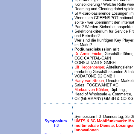
Konsolidierung? Welche Rolle werd
Roaming und Clearing dabei spiele
SIM-card-basierende Lösungen i
Wenn sich GREENSPOT national d
sollte - wer übernimmt den internat
Part? Werden Sicherheitsaspekte 
Selektionskriterium für Service Pro
und Betreiber? 

Wer sind die künftigen Key Players
Podiumsdiskussion mit
Dr. Armin Fricke, 
Geschäftsführer,

CGC CAPITAL-GAIN

CONSULTANTS GMBH
Ulf Heggenberger, 
Abteilungsleiter 
marketing Geschäftskunden & Inter
VODAFONE D2 GMBH
Harry van Streun, 
Director Marketi
Sales, TOGEWANET AG
Markus von Böhlen, 
Dipl.-Ing.,

Head of Wholesale & Commerce,

O2 (GERMANY) GMBH & CO.KG
Symposium I-3  Donnerstag, 25.0
Symposium
UMTS & 3G Mobilfunkmarkt: Mob
 I-3
multimediale Dienste, Lösungen
Innovationen