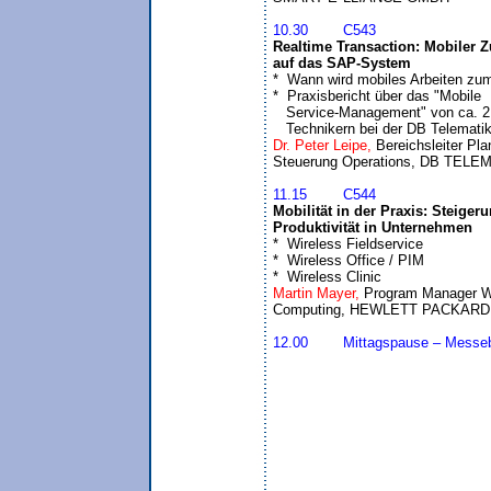
10.30	C543
Realtime Transaction: Mobiler Zu
auf das SAP-System

*  Wann wird mobiles Arbeiten zum
*  Praxisbericht über das "Mobile 

   Service-Management" von ca. 2 
   Technikern bei der DB Telemat
Dr. Peter Leipe, 
Bereichsleiter Pla
11.15	C544
Mobilität in der Praxis: Steigeru
Produktivität in Unternehmen

*  Wireless Fieldservice

*  Wireless Office / PIM

*  Wireless Clinic
Martin Mayer, 
Program Manager Wi
12.00	Mittagspause – Messebesuch
