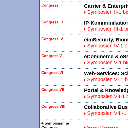
Congress II
Carrier & Enterpr
Symposien II-1 bis
Congress III
IP-Kommunikation
Symposien III-1 bi
Congress IV
e/mSecurity, Bio
Symposien IV-1 bi
Congress V
eCommerce & eSe
Symposien V-1 bi
Congress VI
Web-Services: Sch
Symposien VI-1 bi
Congress VII
Portal & Knowle
Symposien VII-1 b
Congress VIII
Collaborative Bus
Symposien VIII-1 b
4 Symposien je
Congress
Agenda Congresse