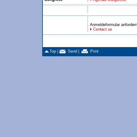
Anmeldeformular anforder
Contact us
Top |
Send |
Print