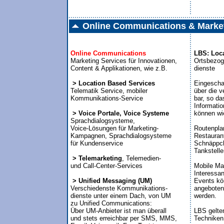
Online Communications & Market
Online Communications
LBS: Loca
Marketing Services für Innovationen,


Ortsbezo
Content & Applikationen, wie z.B.

dienste

 > Location Based Services
Eingeschal

Telematik Service, mobiler

über die v
Kommunikations-Service

bar, so da
Informatio
 > Voice Portale, Voice Systeme
können wie

Sprachdialogsysteme,

Voice-Lösungen für Marketing-

Routenplan
Kampagnen, Sprachdialogsysteme

Restaurant
für Kundenservice

Schnäppch
Tankstellen
 > Telemarketing
, Telemedien-

und Call-Center-Services

Mobile Mar
Interessan
 > Unified Messaging (UM)
Events kö

Verschiedenste Kommunikations-

angeboten
dienste unter einem Dach, von UM 

werden.

zu Unified Communications:

Über UM-Anbieter ist man überall 

LBS gelten
und stets erreichbar per SMS, MMS, 
