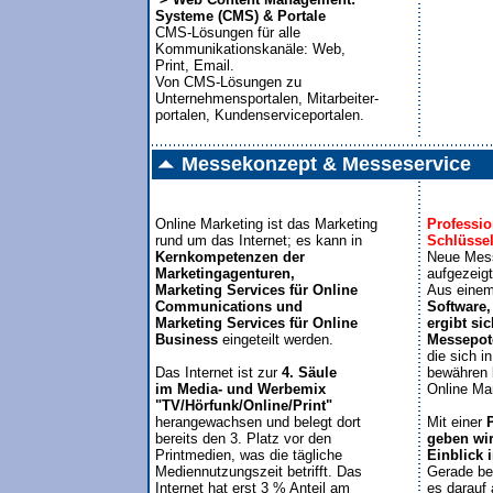
Systeme (CMS) & Portale

CMS-Lösungen für alle 

Kommunikationskanäle: Web,

Print, Email. 

Von CMS-Lösungen zu 

Unternehmensportalen, Mitarbeiter-

portalen, Kundenserviceportalen.
Messekonzept & Messeservice
Online Marketing ist das Marketing

Profession
Schlüssel
Kernkompetenzen der 

Neue Mess
Marketingagenturen, 

aufgezeigt
Marketing Services für Online 

Aus einem
Communications und 

Software,
Marketing Services für Online

ergibt sic
Business
 eingeteilt werden.

Messepote
die sich i
Das Internet ist zur 
4. Säule

bewähren 
im Media- und Werbemix 

Online Mar
"TV/Hörfunk/Online/Print"
herangewachsen und belegt dort

Mit einer
 
bereits den 3. Platz vor den

geben wir
Printmedien, was die tägliche

Einblick
Mediennutzungszeit betrifft. Das 


Gerade be
Internet hat erst 3 % Anteil am

es darauf