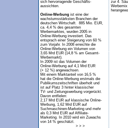
sich hervorragende Geschäfts-

zur 4. Säu
aussichten.

Werbemix (
herangew
Online-Werbung
 ist eine der 

wachstumsstärksten Branchen der

deutschen Wirtschaft.  885 Mio. EUR,

ca. 4,4 % des gesamten 

Werbemarktes, wurden 2005 in 

Online-Werbung investiert. Das 

entsprach einer Steigerung von 60 %

zum Vorjahr. In 2008 erreichte die 

Online-Werbung ein Volumen von 

3,65 Mrd EUR (14,8 % am Gesamt-

Werbemarkt).

In 2009 ist das Volumen der 

Online-Werbung auf 4,1 Mrd EUR 

(+ 12 %) angewachsen.

Mit einem Marktanteil von 16,5 % 

hat die Online-Werbung erstmals die 

Publikumszeitschriften überholt und 

ist auf Platz 3 hinter klassischer 

TV- und Zeitungswerbung vorgerückt.

Davon entfielen:

2,17 Mrd EUR auf klassische Online-

Werbung, 1,62 Mrd EUR auf 

Suchmaschinen-Marketing und mehr 

als 0,3 Mrd EUR auf Affiliate-

Marketing. In 2010 wird ein Zuwachs 

von 14 % geschätzt.

                               > > >