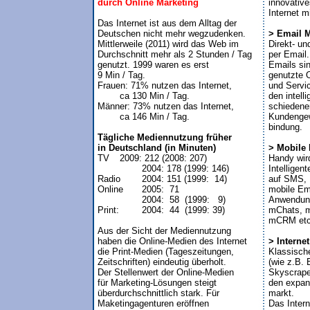
durch Online Marketing
innovative
Internet m
Das Internet ist aus dem Alltag der

Deutschen nicht mehr wegzudenken. 

> Email M
Mittlerweile (2011) wird das Web im 


Direkt- un
Durchschnitt mehr als 2 Stunden / Tag 

per Email.

genutzt. 1999 waren es erst 

Emails sin
9 Min / Tag.

genutzte O
Frauen: 71% nutzen das Internet, 

und Servic
        ca 130 Min / Tag.

den intelli
Männer: 73% nutzen das Internet, 

schiedener
        ca 146 Min / Tag.

Kundengew
bindung.

Tägliche Mediennutzung früher

in Deutschland (in Minuten)
> Mobile 

TV	2009: 212 (2008: 207)

Handy wir
                2004: 178 (1999: 146)

Intelligen
Radio	2004: 151 (1999:  14)

auf SMS,
Online	2005:  71            
mobile Ema
                2004:  58  (1999:   9)

Anwendung
Print:	2004:  44  (1999: 39)

mChats, m
mCRM etc.
Aus der Sicht der Mediennutzung 

haben die Online-Medien des Internet

> Internet
die Print-Medien (Tageszeitungen, 


Klassisch
Zeitschriften) eindeutig überholt. 

(wie z.B.
Der Stellenwert der Online-Medien

Skyscraper
für Marketing-Lösungen steigt 

den expan
überdurchschnittlich stark. Für

markt. 

Maketingagenturen eröffnen 

Das Intern