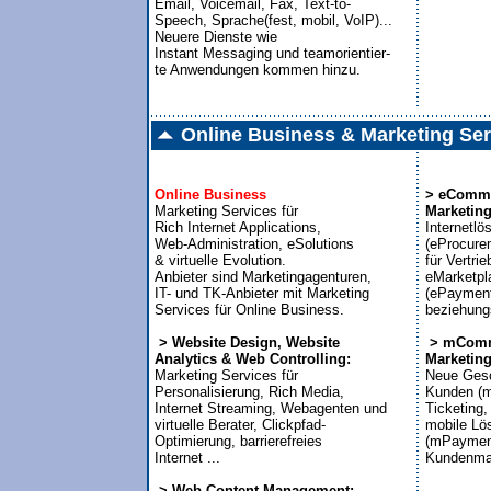
Email, Voicemail, Fax, Text-to-

Speech, Sprache(fest, mobil, VoIP)...

Neuere Dienste wie 

Instant Messaging und teamorientier-

te Anwendungen kommen hinzu.
Online Business & Marketing Ser
Online Business
> eComme
Marketing Services für

Marketing
Rich Internet Applications,


Internetlö
Web-Administration, eSolutions

(eProcure
& virtuelle Evolution.

für Vertrie
Anbieter sind Marketingagenturen,

eMarketpla
IT- und TK-Anbieter mit Marketing

(ePayment
Services für Online Business.

beziehung
 > Website Design, Website

 > mComm
Analytics & Web Controlling:
Marketing

Marketing Services für 


Neue Gesc
Personalisierung, Rich Media,

Kunden (m
Internet Streaming, Webagenten und

Ticketing, 
virtuelle Berater, Clickpfad-

mobile Lös
Optimierung, barrierefreies

(mPayment
Internet ...

Kundenma
 > Web Content Management:
