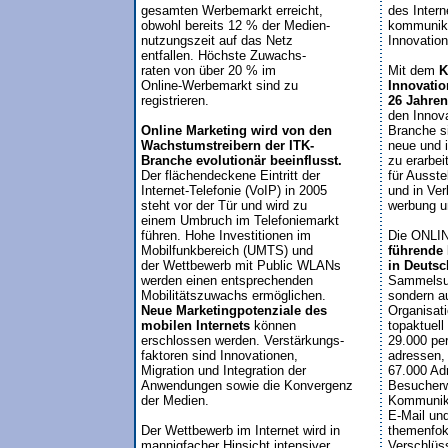
gesamten Werbemarkt erreicht, 

des Intern
obwohl bereits 12 % der Medien-

kommunikat
nutzungszeit auf das Netz 

Innovation
entfallen. Höchste Zuwachs-

raten von über 20 % im 

Mit dem
 K
Online-Werbemarkt sind zu 

Innovatio
registrieren.

26 Jahre
den Innova
Online Marketing wird von den

Branche si
Wachstumstreibern der ITK-

neue und 
Branche evolutionär beeinflusst.
zu erarbei

Der flächendeckene Eintritt der

für Ausste
Internet-Telefonie (VoIP) in 2005

und in Ver
steht vor der Tür und wird zu 

werbung u
einem Umbruch im Telefoniemarkt

führen. Hohe Investitionen im 

Die ONLIN
Mobilfunkbereich (UMTS) und 

führende 
der Wettbewerb mit Public WLANs

in Deutsc
werden einen entsprechenden 

Sammelsur
Mobilitätszuwachs ermöglichen.
sondern au
Neue Marketingpotenziale des 

Organisati
mobilen Internets 
können 

topaktuell 
erschlossen werden. Verstärkungs-

29.000 pers
faktoren sind Innovationen,

adressen, 
Migration und Integration der 

67.000 Adr
Anwendungen sowie die Konvergenz

Besucherwe
der Medien.

Kommunika
E-Mail und
Der Wettbewerb im Internet wird in

themenfoku
Verschlüss