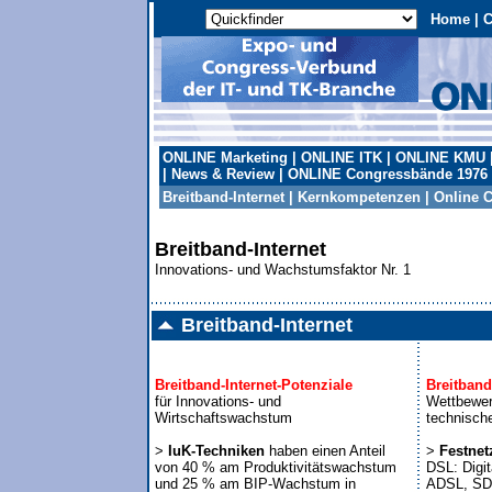
Home
|
C
ONLINE Marketing
|
ONLINE ITK
|
ONLINE KMU
|
News & Review
|
ONLINE Congressbände 1976 
Breitband-Internet
|
Kernkompetenzen
|
Online 
Breitband-Internet
Innovations- und Wachstumsfaktor Nr. 1
Breitband-Internet
Breitband-Internet-Potenziale
Breitband
für Innovations- und 

Wettbewerb
Wirtschaftswachstum

technisch
> 
IuK-Techniken
 haben einen Anteil

> 
Festnetz
von 40 % am Produktivitätswachstum

DSL: Digit
und 25 % am BIP-Wachstum in 

ADSL, SDS