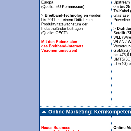
Europa

Upstream 
(Quelle: EU-Kommission)

0,5 bis 25
TV-Kabel (T
> 
Breitband-Technologien
 werden 

Glasfaser 
bis 2011 mit einem Drittel zum 

Powerline

Produktvitätswachstum der

Industrieländer beitragen

> 
Drahtlo
(Quelle: OECD)

Satellit (
WLL (Wirel
Mit den Potenzialen 

WLAN / WiM
des Breitband-Internets

Versorgung
Visionen umsetzen!
GSM(2G)/
bis 473,6 k
UMTS(3G)/
LTE(4G) b
Online Marketing: Kernkompete
Neues Business

Online Ma