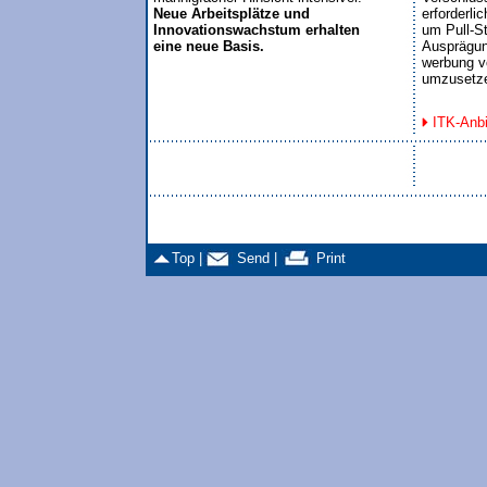
Neue Arbeitsplätze und 

erforderlic
Innovationswachstum erhalten

um Pull-St
eine neue Basis.
Ausprägung
werbung vo
umzusetz
ITK-Anb
Top |
Send |
Print