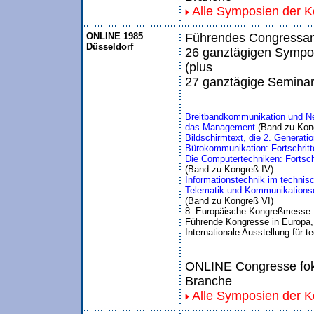
Alle Symposien der 
ONLINE 1985
Führendes Congressang
Düsseldorf
26 ganztägigen Sympo
(plus
27 ganztägige Seminar
Breitbandkommunikation und Neu
das Management
 (Band zu Kon
Bildschirmtext, die 2. Generati
Bürokommunikation: Fortschritte
Die Computertechniken: Fortschr
(Band zu Kongreß IV)
Informationstechnik im techn
Telematik und Kommunikations
(Band zu Kongreß VI)
8. Europäische Kongreßmesse 
Führende Kongresse in Europa, 
Internationale Ausstellung für
ONLINE Congresse foku
Branche
Alle Symposien der 