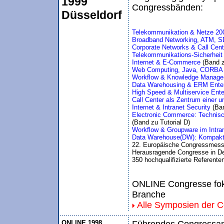
1999
Congressbänden:
Düsseldorf
Telekommunikation & Netze 20
Broadband Networking, ATM, SD
Corporate Networks & Call Cent
Telekommunikations-Sicherhei
Internet & E-Commerce 
(Band 
Web Computing, Java, CORB
Workflow & Knowledge Manage
Data Warehousing & ERM Ente
High Speed & Multiservice Ente
Call Center als Zentrum einer
Internet & Intranet Security 
(Ba
Electronic Commerce: Technis
(Band zu Tutorial D)
Workflow & Groupware im Intran
Data Warehouse(DW): Kompaktes
22. Europäische Congressmess
Herausragende Congresse in De
350 hochqualifizierte Referente
ONLINE Congresse foku
Branche
Alle Symposien der 
ONLINE 1998