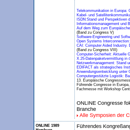
Telekommunikation in Europa: 
Kabel- und Satellitenkommunika
ISDN:Stand und Perspektiven d
Informationsmanagement und Bür
Auf dem Weg zum Europäischen
(Band zu Congress V)
Software-Engineering und Soft
Open Systems Interconnection
CAI: Computer Aided Industry. 
(Band zu Congress VIII)
Computer-Sicherheit: Aktuelle 
X.25-Datenpaketvermittlung in ö
Netzwerkmanagement: Stand un
EDIFACT als strategisches Ins
Anwendungsentwicklung unter O
Computergestützte Logistik: Ba
13. Europäische Congressmess
Führende Congresse in Europa, I
Fachmesse mit Workshop Centr
ONLINE Congresse foku
Branche
Alle Symposien der 
ONLINE 1989
Führendes Kongreßange
Hamburg