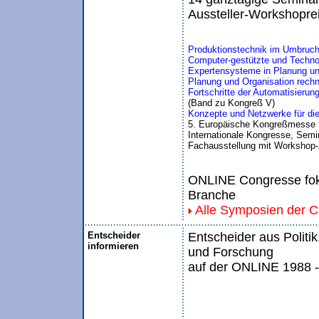
Aussteller-Workshopre
Produktionstechnik im Umbruch:
Computer-gestützte und Technolo
Expertensysteme in Planung un
Planung und Organisation rechne
Fortschritte der Automatisierun
(Band zu Kongreß V)
Konzepte und Netzwerke für die
5. Europäische Kongreßmesse 
Internationale Kongresse, Semin
Fachausstellung mit Workshop-
ONLINE Congresse foku
Branche
Alle Symposien der 
Entscheider
Entscheider aus Politik
informieren
und Forschung
auf der ONLINE 1988 