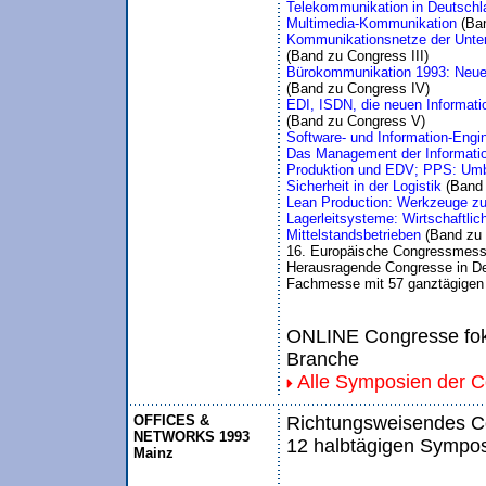
Telekommunikation in Deutschlan
Multimedia-Kommunikation 
(Ba
Kommunikationsnetze der Unte
(Band zu Congress III)
Bürokommunikation 1993: Neue W
(Band zu Congress IV)
EDI, ISDN, die neuen Informat
(Band zu Congress V)
Software- und Information-Engi
Das Management der Informatio
Produktion und EDV; PPS: Umbr
Sicherheit in der Logistik 
(Band
Lean Production: Werkzeuge zur
Lagerleitsysteme: Wirtschaftli
Mittelstandsbetrieben 
(Band zu
16. Europäische Congressmess
Herausragende Congresse in De
Fachmesse mit 57 ganztägigen
ONLINE Congresse foku
Branche
Alle Symposien der 
OFFICES &
Richtungsweisendes Co
NETWORKS 1993
12 halbtägigen Sympos
Mainz