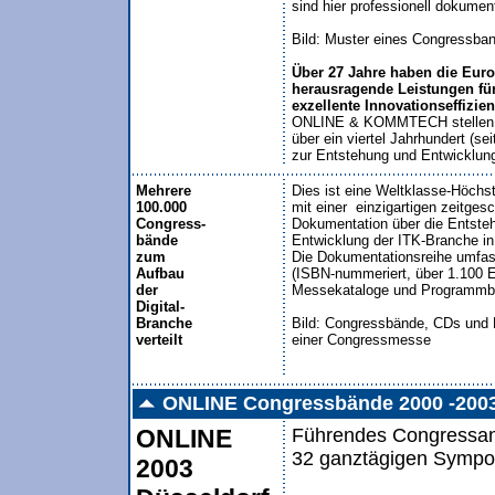
sind hier professionell dokumenti
Bild: Muster eines Congressban
Über 27 Jahre haben die Eu
herausragende Leistungen für
exzellente Innovationseffizie
ONLINE & KOMMTECH stellen mit
über ein viertel Jahrhundert (se
Mehrere
Dies ist eine Weltklasse-Höchst
100.000
mit einer  einzigartigen zeitgesc
Congress-
Dokumentation über die Entsteh
bände
Entwicklung der ITK-Branche in
zum
Die Dokumentationsreihe umfas
Aufbau
(ISBN-nummeriert, über 1.100 
der
Messekataloge und Programmbro
Digital-
Branche
Bild: Congressbände, CDs und 
verteilt
einer Congressmesse
ONLINE Congressbände 2000 -200
ONLINE
Führendes Congressang
32 ganztägigen Sympo
2003