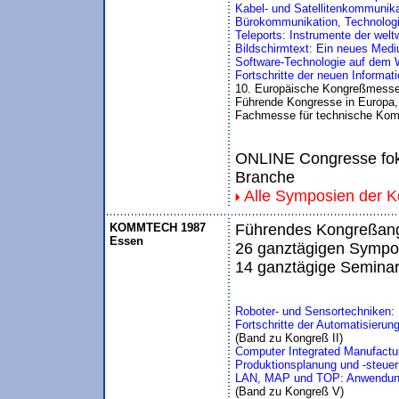
Kabel- und Satellitenkommunika
Bürokommunikation, Technolog
Teleports: Instrumente der wel
Bildschirmtext: Ein neues Med
Software-Technologie auf dem W
Fortschritte der neuen Informa
10. Europäische Kongreßmesse
Führende Kongresse in Europa, 
Fachmesse für technische Kom
ONLINE Congresse foku
Branche
Alle Symposien der 
KOMMTECH 1987
Führendes Kongreßange
Essen
26 ganztägigen Sympos
14 ganztägige Seminar
Roboter- und Sensortechniken
Fortschritte der Automatisierun
(Band zu Kongreß II)
Computer Integrated Manufactu
Produktionsplanung und -steuer
LAN, MAP und TOP: Anwendungso
(Band zu Kongreß V)