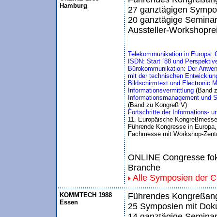
Hamburg
27 ganztägigen Sympos
20 ganztägige Seminar
Aussteller-Workshopre
Telekommunikation in Europa: 
ISDN: Start ´88 und Perspektiv
Bürokommunikation: Der Anwend
mit der technischen Entwicklun
Bildschirmtext und Electronic 
Informationsvermittlung 
(Band 
Informationsmanagement und Sof
(Band zu Kongreß V)
Fortschritte der Informations-
11. Europäische Kongreßmesse
Führende Kongresse in Europa, 
Fachmesse mit Workshop-Zentr
ONLINE Congresse foku
Branche
Alle Symposien der 
KOMMTECH 1988
Führendes Kongreßange
Essen
25 Symposien mit Doku
14 ganztägige Seminar