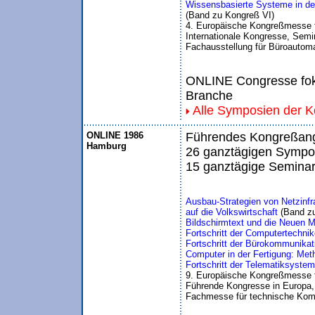
Wissensbasierte Systeme in der
(Band zu Kongreß VI)
4. Europäische Kongreßmesse 
Internationale Kongresse, Semin
Fachausstellung für Büroautom
ONLINE Congresse foku
Branche
Alle Symposien der 
ONLINE 1986
Führendes Kongreßange
Hamburg
26 ganztägigen Sympos
15 ganztägige Seminar
Ausbau-Strategien von Netzinfr
auf die Volkswirtschaft
 (Band z
Bildschirmtext und die Neuen 
Fortschritt der Computertechnik
Fortschritt der Bürokommunikati
Computer in der Fertigung: Me
Fortschritt der Telematiksyst
9. Europäische Kongreßmesse 
Führende Kongresse in Europa, 
Fachmesse für technische Kom