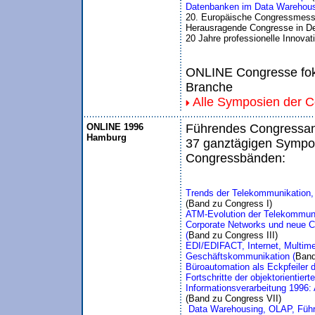
Datenbanken im Data Warehou
20. Europäische Congressmess
Herausragende Congresse in De
20 Jahre professionelle Innovat
ONLINE Congresse foku
Branche
Alle Symposien der 
ONLINE 1996
Führendes Congressang
Hamburg
37 ganztägigen Sympos
Congressbänden:
Trends der Telekommunikation, 
(Band zu Congress I)
ATM-Evolution der Telekommuni
Corporate Networks und neue Car
(
Band zu Congress III)
EDI/EDIFACT, Internet, Multimed
Geschäftskommunikation (
Band
Büroautomation als Eckpfeiler 
Fortschritte der objektorientier
 Data Warehousing, OLAP, Führ