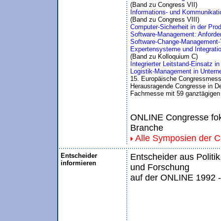
(Band zu Congress VII)
Informations- und Kommunikation
(Band zu Congress VIII)
Computer-Sicherheit in der Prod
Software-Management: Anforder
Software-Change-Management-
Expertensysteme und Integratio
(Band zu Kolloquium C)
Integrierter Leitstand-Einsatz
Logistik-Management in Untern
15. Europäische Congressmess
Herausragende Congresse in De
Fachmesse mit 59 ganztägigen
ONLINE Congresse foku
Branche
Alle Symposien der 
Entscheider
Entscheider aus Politik
informieren
und Forschung
auf der ONLINE 1992 