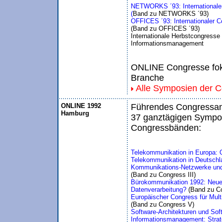
NETWORKS ´93: Internationaler 
(
Band zu NETWORKS ´93)
OFFICES ´93: Internationaler 
(Band zu OFFICES ´93)
Internationale Herbstcongress
Informationsmanagement
ONLINE Congresse foku
Branche
Alle Symposien der 
ONLINE 1992
Führendes Congressang
Hamburg
37 ganztägigen Sympos
Congressbänden:
Telekommunikation in Europa: 
Telekommunikation in Deutschl
Kommunikations-Netzwerke und
(Band zu Congress III)
Bürokommunikation 1992: Neue 
Datenverarbeitung? 
(Band zu C
Europäischer Congress für Mul
(Band zu Congress V)
Software-Architekturen und Sof
Informationsmanagement: Strate