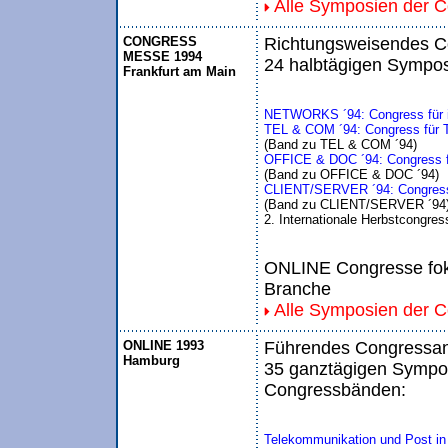
Alle Symposien der 
CONGRESS
Richtungsweisendes Co
MESSE 1994
24 halbtägigen Sympos
Frankfurt am Main
NETWORKS ´94: Congress für in
TEL & COM ´94: Congress für T
(Band zu TEL & COM ´94)
OFFICE & DOC ´94: Congress 
(Band zu OFFICE & DOC ´94)
CLIENT/SERVER ´94: Congress f
(Band zu CLIENT/SERVER ´94
2. Internationale Herbstcongre
ONLINE Congresse foku
Branche
Alle Symposien der 
ONLINE 1993
Führendes Congressang
Hamburg
35 ganztägigen Sympos
Congressbänden:
Telekommunikation und Post in