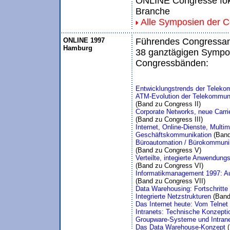
ONLINE Congresse foku
Branche
Alle Symposien der 
ONLINE 1997
Führendes Congressang
Hamburg
38 ganztägigen Sympos
Congressbänden:
Entwicklungstrends der Telekom
ATM-Evolution der Telekommuni
(Band zu Congress II)
Corporate Networks, neue Carrie
(Band zu Congress III)
Internet, Online-Dienste, Multi
Geschäftskommunikation 
(Band
Büroautomation / Bürokommuni
(Band zu Congress V)
Verteilte, integierte Anwendun
(Band zu Congress VI)
Informatikmanagement 1997: Au
(Band zu Congress VII)
Data Warehousing: Fortschritt
Integrierte Netzstrukturen 
(Band
Das Internet heute: Vom Telnet 
Intranets: Technische Konzepti
Groupware-Systeme und Intran
Das Data Warehouse-Konzept 