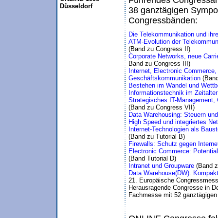
Führendes Congressang
Düsseldorf
38 ganztägigen Sympos
Congressbänden:
Die Telekommunikation und ihre
(Band zu Congress II)
Corporate Networks, neue Carrie
Band zu Congress III)
Internet, Electronic Commerce,
Geschäftskommunikation 
(Band
Bestehen im Wandel und Wettbe
Informationstechnik im Zeitalte
Strategisches IT-Management,
(Band zu Congress VII)
Data Warehousing: Steuern und
High Speed und integriertes Ne
(Band zu Tutorial B)
Firewalls: Schutz gegen Internet
(Band Tutorial D)
Intranet und Groupware 
(Band z
Data Warehouse(DW): Kompakte
21. Europäische Congressmess
Herausragende Congresse in De
Fachmesse mit 52 ganztägigen