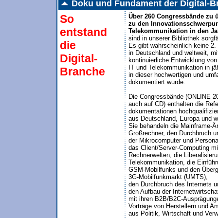
Doku und Fundament der Digital-B
So
Über 260 Congressbände zu ü
zu den Innovationsschwerpunk
entstand
Telekommunikation in den Jah
sind in unserer Bibliothek sorgfäl
die
Es gibt wahrscheinlich keine 2.
in Deutschland und weltweit, mit
Digital-
kontinuierliche Entwicklung von

IT und Telekommunikation in jäh
Branche
in dieser hochwertigen und um
dokumentiert wurde.

Die Congressbände (ONLINE 20
auch auf CD) enthalten die Refer
dokumentationen hochqualifizier
aus Deutschland, Europa und wel
Sie behandeln die Mainframe-Ära
Großrechner, den Durchbruch u
der Mikrocomputer und Personal
das Client/Server-Computing mit
Rechnerwelten, die Liberalisieru
Telekommunikation, die Einführ
GSM-Mobilfunks und den Überg
3G-Mobilfunkmarkt (UMTS), 

den Durchbruch des Internets un
den Aufbau der Internetwirtschaft
mit ihren B2B/B2C-Ausprägunge
Vorträge von Herstellern und A
aus Politik, Wirtschaft und Ver