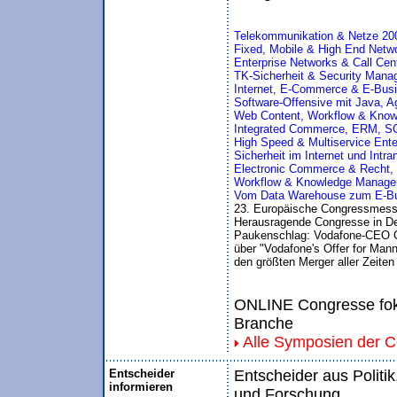
Telekommunikation & Netze 200
Fixed, Mobile & High End Netwo
Enterprise Networks & Call Cen
TK-Sicherheit & Security Mana
Internet, E-Commerce & E-Bus
Software-Offensive mit Java, 
Web Content, Workflow & Kno
Integrated Commerce, ERM, S
High Speed & Multiservice Ente
Sicherheit im Internet und Intra
Electronic Commerce & Recht,
Workflow & Knowledge Manageme
Vom Data Warehouse zum E-Busi
23. Europäische Congressmess
Herausragende Congresse in De
Paukenschlag: Vodafone-CEO Ch
über "Vodafone's Offer for Man
den größten Merger aller Zeiten
ONLINE Congresse foku
Branche
Alle Symposien der 
Entscheider
Entscheider aus Politik
informieren
und Forschung