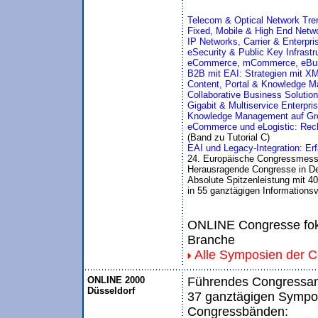
Telecom & Optical Network Tre
Fixed, Mobile & High End Netwo
IP Networks, Carrier & Enterpri
eSecurity & Public Key Infrastr
eCommerce, mCommerce, eBu
B2B mit EAI: Strategien mit X
Content, Portal & Knowledge 
Collaborative Business Solution
Gigabit & Multiservice Enterpri
Knowledge Management auf Grou
eCommerce und eLogistic: Rech
(Band zu Tutorial C)
EAI und Legacy-Integration: Er
24. Europäische Congressmess
Herausragende Congresse in De
Absolute Spitzenleistung mit 40
in 55 ganztägigen Informationsv
ONLINE Congresse foku
Branche
Alle Symposien der 
ONLINE 2000
Führendes Congressang
Düsseldorf
37 ganztägigen Sympos
Congressbänden: