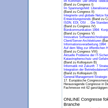
Im Kommen: Der offene Telekom
(Band zu Congress I)
Im Spannungsfeld: Liberalisier
(Band zu Congress II)
Integrierte und globale Netze 
Entwicklungstrends 
(Band zu Co
ISDN, EDI, OSI ... Die Standar
(
Band zu Congress IV)
Bürokommunikation 1994: Konju
(Band zu Congress V)
Innovative Softwaretechnologie
Client/Server-Architekturen 
(Ba
Informationsverarbeitung 1994:
Auf dem Weg zur öffentlichen H
(Band zu Congress VIII)
Aktuelle Probleme der IT-Siche
Katastrophenschutz und Gefahr
(Band zu Kolloquium B)
Informatik mit Zukunft: 7 Strate
Integration der Betriebsdatene
(Band zu Kolloquium D)
General-Management-Strategie:
17. Europäische Congressmess
Herausragende Congresse in De
Fachmesse mit 62 ganztägigen
ONLINE Congresse foku
Branche