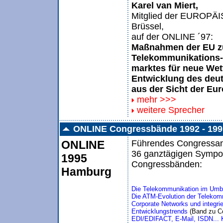
Karel van Miert,
Mitglied der EUROP
Brüssel,
auf der ONLINE ´97:
Maßnahmen der EU z
Telekommunikations-
marktes für neue Wet
Entwicklung des deu
aus der Sicht der E
mehr >>>
weitere Sprecher
ONLINE Congressbände 1992 - 199
ONLINE
Führendes Congressang
36 ganztägigen Sympos
1995
Congressbänden:
Hamburg
Die Telekommunikation im Umbru
Die ATM-Evolution der Telekom
Corporate Networks und integri
Entwicklungstrends
 (Band zu Co
EDI/EDIFACT, E-Mail, ISDN... 