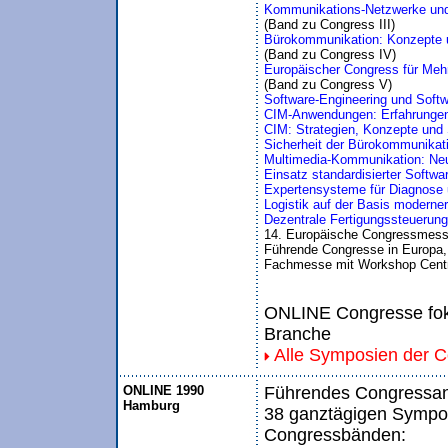
Kommunikations-Netzwerke und
(Band zu Congress III)
Bürokommunikation: Konzepte un
(Band zu Congress IV)
Europäischer Congress für Meh
(Band zu Congress V)
Software-Engineering und Soft
CIM-Anwendungen: Erfahrungen
CIM: Strategien, Konzepte und 
Sicherheit der Bürokommunikati
Multimedia-Kommunikation: Neue
Einsatz standardisierter Softwa
Expertensysteme für Diagnose 
Logistik auf der Basis moderne
Dezentrale Fertigungssteuerun
14. Europäische Congressmess
Führende Congresse in Europa, I
Fachmesse mit Workshop Centr
ONLINE Congresse foku
Branche
Alle Symposien der 
ONLINE 1990
Führendes Congressang
Hamburg
38 ganztägigen Sympos
Congressbänden: