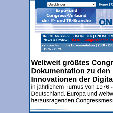
Home
|
C
ONLINE Marketing
|
ONLINE ITK
|
ONLINE K
|
News & Review
|
ONLINE Congressbände 197
Zeitgeschichtliche Dokumentation
|
2000 - 20
|
1976 - 1979
Weltweit größtes Cong
Dokumentation zu den
Innovationen der Digit
in jährlichem Turnus von 1976 -
Deutschland, Europa und weltw
herausragenden Congressmes