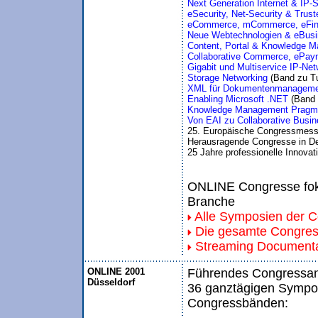
Next Generation Internet & IP-S
eSecurity, Net-Security & Tru
eCommerce, mCommerce, eFina
Neue Webtechnologien & eBusin
Content, Portal & Knowledge 
Collaborative Commerce, ePay
Gigabit und Multiservice IP-Net
Storage Networking 
(Band zu Tu
XML für Dokumentenmanagemen
Enabling Microsoft .NET 
(Band 
Knowledge Management Pragma
Von EAI zu Collaborative Busine
25. Europäische Congressmess
Herausragende Congresse in De
25 Jahre professionelle Innovat
ONLINE Congresse foku
Branche
Alle Symposien der 
Die gesamte Congre
Streaming Documenta
ONLINE 2001
Führendes Congressang
Düsseldorf
36 ganztägigen Sympos
Congressbänden: