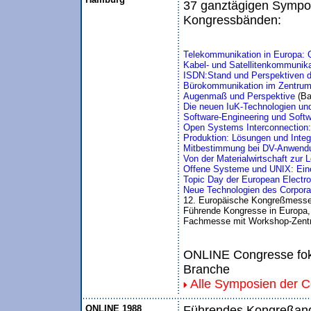
37 ganztägigen Sympos
Kongressbänden:
Telekommunikation in Europa: 
Kabel- und Satellitenkommunika
ISDN:Stand und Perspektiven d
Bürokommunikation im Zentrum
Augenmaß und Perspektive 
(Ba
Die neuen IuK-Technologien un
Software-Engineering und Soft
Open Systems Interconnection
Produktion: Lösungen und Inte
Mitbestimmung bei DV-Anwend
Von der Materialwirtschaft zur L
Offene Systeme und UNIX: Eine 
Topic Day der European Electro
Neue Technologien des Corporat
12. Europäische Kongreßmesse
Führende Kongresse in Europa, I
Fachmesse mit Workshop-Zentr
ONLINE Congresse foku
Branche
Alle Symposien der 
ONLINE 1988
Führendes Kongreßange