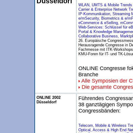
Düsseldorf
WLAN, UMTS & Mobile Trends
Carrier & Enterprise Network Tr
IP-Kommunikation, Streaming M
e/mSecurity, Biometrics & e/m
eCommerce & eSelling, mCom
Web-Services: Schlüssel für eB
Portal & Knowledge Managemen
Collaborative Business, Marktp
26. Europäische Congressmess
Herausragende Congresse in De
Fachmesse mit ITK-Workshops
KMU-Foren für IT- und TK-Lösun
ONLINE Congresse foku
Branche
Alle Symposien der 
Die gesamte Congre
ONLINE 2002
Führendes Congressang
Düsseldorf
38 ganztägigen Sympos
Congressbänden:
Telecom, Mobile & Wireless Tr
Optical, Access & High End Ne