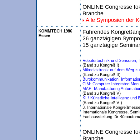
ONLINE Congresse foku
Branche
Alle Symposien der 
KOMMTECH 1986
Führendes Kongreßange
Essen
26 ganztägigen Sympos
15 ganztägige Seminar
Robotertechnik und Sensoren, 
(Band zu Kongreß I)
Mikoelektronik auf dem Weg zu
(Band zu Kongreß II)
Bürokommunikation, Informati
CIM: Computer Integrated Manu
MAP: Manufacturing Automation
(Band zu Kongreß V)
KI / Künstliche Intelligenz un
(Band zu Kongreß VI)
3. Internationale Kongreßmesse
Internationale Kongresse, Semin
Fachausstellung für Büroautom
ONLINE Congresse foku
Branche