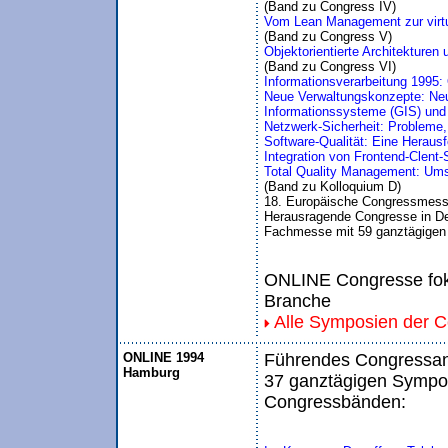
(Band zu Congress IV)
Vom Lean Management zur virt
(Band zu Congress V)
Objektorientierte Architekturen
(Band zu Congress VI)
Informationsverarbeitung 1995:
Neue Verwaltungskonzepte: Neu
Informationssysteme (GIS) und i
Netzwerk-Sicherheit: Probleme
Software-Qualität: Eine Herausf
Integration von Frontend-Clent
Total Quality Management: Ums
(Band zu Kolloquium D)
18. Europäische Congressmess
Herausragende Congresse in De
Fachmesse mit 59 ganztägigen
ONLINE Congresse foku
Branche
Alle Symposien der 
ONLINE 1994
Führendes Congressang
Hamburg
37 ganztägigen Sympos
Congressbänden: